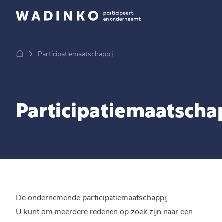
Participatiemaatschappij
Participatiemaatscha
De ondernemende participatiemaatschappij
U kunt om meerdere redenen op zoek zijn naar een