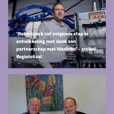
5 July 2026
"Robertpack zet volgende stap in
ontwikkeling met dank aan
partnerschap met Wadinko" - artikel
Regiolokaal